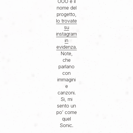
OOO è il
nome del
progetto,
lo trovate
su
instagram
in
evidenza.
Note,
che
parlano
con
immagini
e
canzoni.
Si, mi
sento un
po’ come
quel
Sonic.