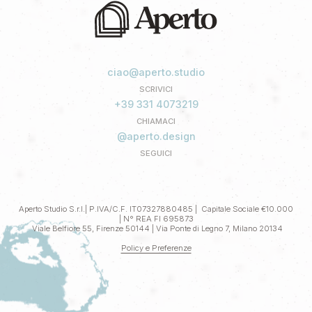
ciao@aperto.studio
SCRIVICI
+39 331 4073219
CHIAMACI
@aperto.design
SEGUICI
Aperto Studio S.r.l.| P.IVA/C.F. IT07327880485 | Capitale Sociale €10.000
| N° REA FI 695873
Viale Belfiore 55, Firenze 50144 | Via Ponte di Legno 7, Milano 20134
Policy e Preferenze