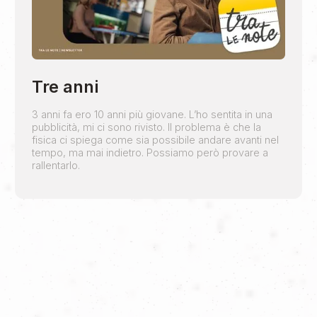
Tre anni
3 anni fa ero 10 anni più giovane. L’ho sentita in una
pubblicità, mi ci sono rivisto. Il problema è che la
fisica ci spiega come sia possibile andare avanti nel
tempo, ma mai indietro. Possiamo però provare a
rallentarlo.