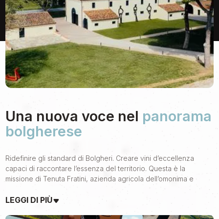
Una nuova voce nel
panorama
bolgherese
Ridefinire gli standard di Bolgheri. Creare vini d’eccellenza
capaci di raccontare l’essenza del territorio. Questa è la
missione di Tenuta Fratini, azienda agricola dell’omonima e
storica famiglia, che ha da poco iniziato un nuovo e ambizioso
viaggio.
LEGGI DI PIÙ
Quando li abbiamo incontrati per la prima volta non abbiamo