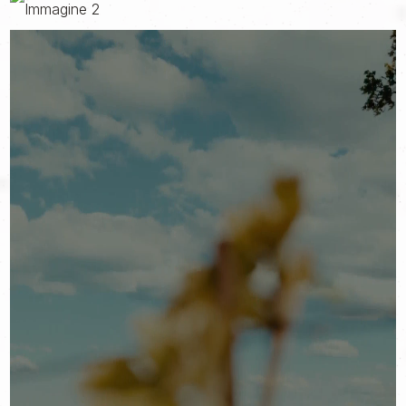
valore.
Il territorio perché la famiglia ha un profondo legame affettivo
con la terra di Bolgheri e, per questo, porta avanti la missione di
proteggerla e valorizzarla.
E la cultura, perché l’obiettivo più alto della tenuta non è solo
produrre vino di qualità, ma creare consapevolezza e
conoscenza, dando voce alla vera identità di una
denominazione che troppo spesso viene descritta in modo
univoco e riduttivo.
Bolgheri viene infatti immaginata come terra di vini robusti,
intensi, quasi opulenti. Ma quelli di Tenuta Fratini hanno la
missione di raccontare di un’altra Bolgheri, una terra fatta di
alture, boschi e colline - non di pianura. Vini freschi ed eleganti,
nuove creazioni che sovvertono uno standard ormai dato per
scontato.
Per cambiare davvero questa narrazione, Tenuta Fratini aveva
bisogno di raccontarsi con una voce nuova. Una voce capace
di distinguersi con eleganza, e lasciare il segno senza mai
bisogno di alzare il tono. Una voce in grado di preparare il