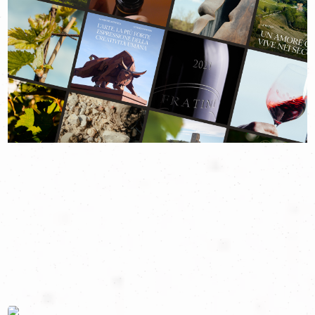
potuto che rimanere ammaliati: non solo dalla bellezza della
tenuta ma, soprattutto, dalla visione e il sapere enologico
racchiuso nei loro vini, nati grazie a prestigiose collaborazioni
con alcune delle menti più brillanti del settore.
Il nostro percorso insieme è iniziato proprio durante i primi passi
del loro cammino, quando sentivano il forte desiderio di
raccontare questa nuova realtà vitivinicola, ma senza avere le
idee chiare su come farlo. Da lì è nato un viaggio condiviso,
fatto di ascolto e immersione totale nei luoghi, nella storia e
nella loro filosofia enologica.
Un percorso che ci ha portati a creare un’identità narrativa
capace di andare oltre all’imprescindibile comunicazione del
prodotto per raccontare la vera essenza dell’azienda. Un
racconto costruito attorno a tre tematiche principali, che
riflettono i suoi valori più profondi: l’arte, il legame con il
territorio e la volontà di generare cultura.
L’arte perché è parte viva della vision di Fratini: come si nota
entrando in tenuta, questa non ha semplicemente funzione
decorativa ma risponde alla volontà di generare bellezza e