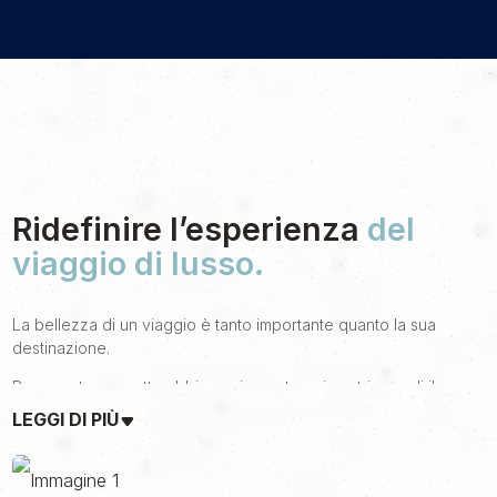
Ridefinire lʼesperienza
del
viaggio di lusso.
La bellezza di un viaggio è tanto importante quanto la sua
destinazione.
Per questo progetto abbiamo ricercato nei nostri armadi il
completo migliore, il vestito perfetto per salire a bordo di una
LEGGI DI PIÙ
nuova storia e intraprendere un viaggio tra lusso ed eleganza.
LimoLane è una realtà ambiziosa che tramite un’innovativa
piattaforma digitale offre un servizio NCC di alta qualità, mirato a