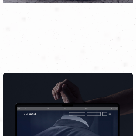
permettesse di raggiungere la destinazione in maniera lineare
ma che, al tempo stesso, fosse memorabile e suggestiva. Un
progetto unico, realizzato su misura per un brand che mira ad
arrivare lontano e che vede nella bellezza del percorso
l’essenza del viaggio stesso.
VAI AL SITO