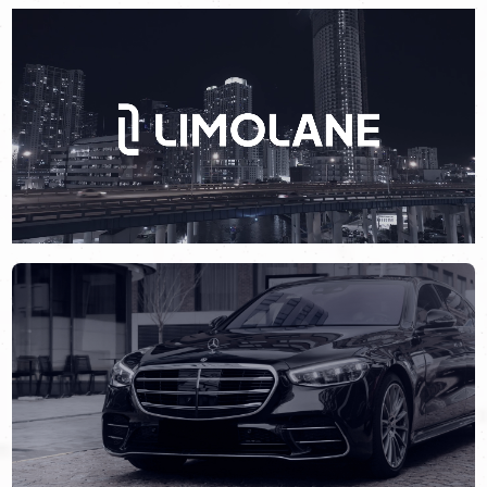
rendere ogni spostamento indimenticabile. Attivo in oltre 500
città, il brand ha l’obiettivo di innovare l’intero settore
digitalizzando i servizi e offrendo un’esperienza premium ai suoi
clienti.
Nell’ultimo anno LimoLane ha ampliato i suoi orizzonti,
raggiungendo oltre 2000 clienti in tutto il mondo. In seguito a
questa crescita aveva bisogno di un’immagine visiva e un nuovo
sito web che rispecchiassero la sua identità premium; ed è in
questo momento che ha iniziato il suo viaggio con Aperto.
Abbiamo accompagnato il brand nel suo percorso di
cambiamento cercando un design che richiamasse l’alta qualità
dei suoi servizi e ne enfatizzasse il profondo legame con il
settore della moda. La palette di colori è stata sviluppata in
diverse gradazioni di blu per accentuare l’eleganza e
l’affidabilità LimoLane; mentre l’identità visiva digitale e il sito
sono stati ideati per offrire all’utente un’esperienza migliorata in
ogni step del suo viaggio, già a partire dal primo clic.
Così abbiamo accompagnato LimoLane nel suo percorso verso
il futuro della mobilità, segnando una nuova strada che