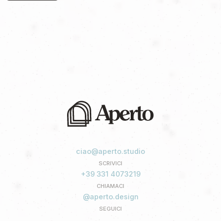
ciao@aperto.studio
SCRIVICI
+39 331 4073219
CHIAMACI
@aperto.design
SEGUICI