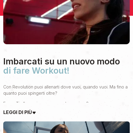
Imbarcati su un nuovo modo
di fare Workout!
Con Revolution puoi allenarti dove vuoi, quando vuoi. Ma fino a
quanto puoi spingerti oltre?
E se… Ti allenassi su una nave da crociera?
LEGGI DI PIÙ
Con l’arrivo dell’estate Virgin Active voleva esprimere il concetto
di allenarsi anche quando sei in vacanza, lontano dalla tua
palestra, in un contesto del tutto nuovo.