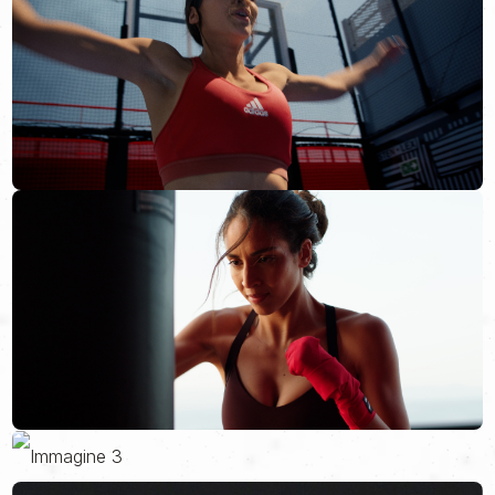
Le campagne di Revolution sono sempre ambientate in contesti
da “vita di tutti i giorni”: casa, giardino, palestra.
Dalla collaborazione tra Virgin Active Italia e Virgin Cruise, nasce
la possibilità di ambientare la campagna estiva su una fantastica
nave da crociera.
Per sfruttare questa location inusuale, la sfida che ci siamo dati
è stata proprio quella di rendere la nave stessa il “plot twist”
della campagna.
Nei primi 2/3 del video non mostriamo allo spettatore dove
siamo. Tutte le scene rappresentano la solita “routine” di
revolution, workout e dettagli sulle ambientazioni che ti fanno
pensare a luoghi particolari, estivi… Ma di certo non a una città
galleggiante.
PWOOOOOOO!
Il suono della sirena, che rompe il ritmo e ci rivela dove siamo, ci
ha permesso di poter sfruttare al massimo la location,
alternando l’ultima parte tra momenti di relax e momenti di
allenamento.