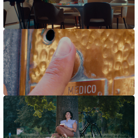
“Da quando ho cominciato a vederla così, semplicemente,
mi sento felice.”
È un cambio di prospettiva, prima ancora che di abitudini: la
felicità non è un traguardo da tagliare con sacrificio e rinunce,
ma uno spazio da abitare con consapevolezza. Un passo alla
volta, partendo da sé.
Al centro della narrazione,
novoio.it
: il portale che informa,
orienta, e offre strumenti concreti per trovare specialisti e
iniziare un cammino consapevole.
Lo spot è in onda sulle principali reti TV italiane e internazionali,
e pure sulle piattaforme di streaming.
Un invito a chi guarda di fare
quel primo passo, che spesso è
il più difficile
.
Con rispetto e realismo.
Con possibilità vere, non parole vuote."
*Silvia è un personaggio fittizio che non rappresenta un
paziente reale