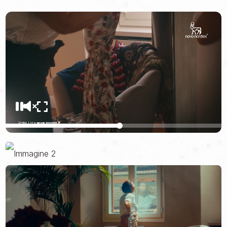
costruttivo, che punti alle conquiste quotidiane
.
Uno sguardo che riconosca l’eccesso di peso e l’obesità per
quello che è: una malattia cronica. E che parli davvero alle
persone che la vivono, ogni giorno, con il loro corpo, il loro
tempo, il loro coraggio.
È da qui che siamo partiti, insieme a
Novo Nordisk
, azienda
leader nella cura dell’obesità, diabete e delle malattie croniche
gravi, per realizzare il loro nuovo spot televisivo global per
promuovere il suo sito Novo IO.
Lo abbiamo fatto attraverso una storia semplice, ma potente:
quella di
Silvia*
, una donna che ha riscoperto il piacere di
vivere, senza stravolgere se stessa.
Girato a Firenze, lo spot alterna gesti quotidiani, relazioni vere,
paesaggi familiari, con una fotografia calda e una voce che
racconta in prima persona cosa significa iniziare un percorso di
cambiamento.
Il cuore del messaggio è racchiuso in una frase di Silvia: