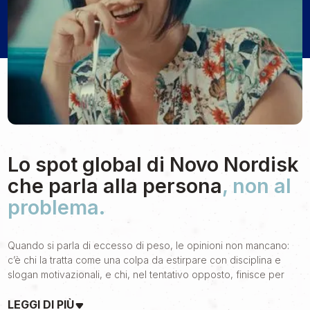
Lo spot global di Novo Nordisk
che parla alla persona
, non al
problema.
Quando si parla di eccesso di peso, le opinioni non mancano:
c’è chi la tratta come una colpa da estirpare con disciplina e
slogan motivazionali, e chi, nel tentativo opposto, finisce per
raccontarla con un tono quasi rassegnato. Quello che manca,
quasi sempre, è
LEGGI DI PIÙ
uno sguardo lucido, rispettoso e