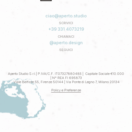
ciao@aperto.studio
SCRIVICI
+39 331 4073219
CHIAMACI
@aperto.design
SEGUICI
Aperto Studio S.r.l.| P.IVA/C.F. IT07327880485 | Capitale Sociale €10.000
| N° REA FI 695873
Viale Belfiore 55, Firenze 50144 | Via Ponte di Legno 7, Milano 20134
Policy e Preferenze